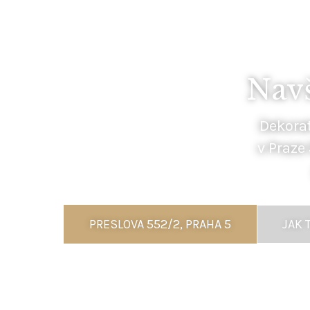
Navš
Dekorat
v Praze
PRESLOVA 552/2, PRAHA 5
JAK 