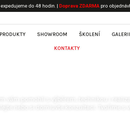
expedujeme do 48 hodin. |
Doprava
ZDARMA
pro objednáv
 PRODUKTY
SHOWROOM
ŠKOLENÍ
GALERI
KONTAKTY
onalému
povrchu začí
om vám pomohli
s výběrem,
technikou
i realiz
lejte nebo si domluvte konzultaci. Tvoříme
s 