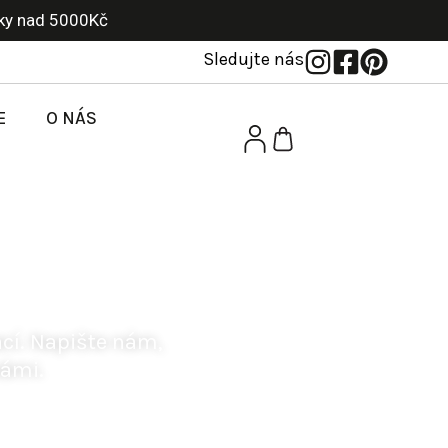
ky nad 5000Kč
Sledujte nás
E
O NÁS
ná tady
ací.
Napište nám,
vámi.