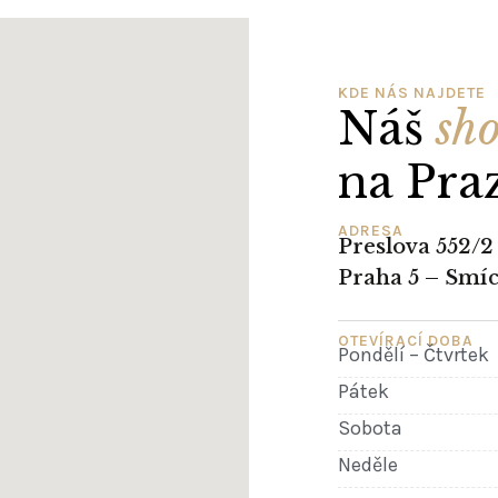
KDE NÁS NAJDETE
Náš
sh
na Pra
ADRESA
Preslova 552/2
Praha 5 – Smí
OTEVÍRACÍ DOBA
Pondělí – Čtvrtek
Pátek
Sobota
Neděle