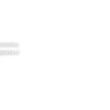
howroomu
berte si