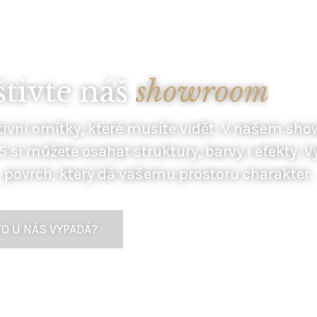
SHOWROOM PRAHA 5
tivte náš
showroom
ivní omítky, které musíte vidět. V našem s
5 si můžete osahat struktury, barvy
i efekty.
Vy
povrch, který dá vašemu prostoru charakter.
TO U NÁS VYPADÁ?