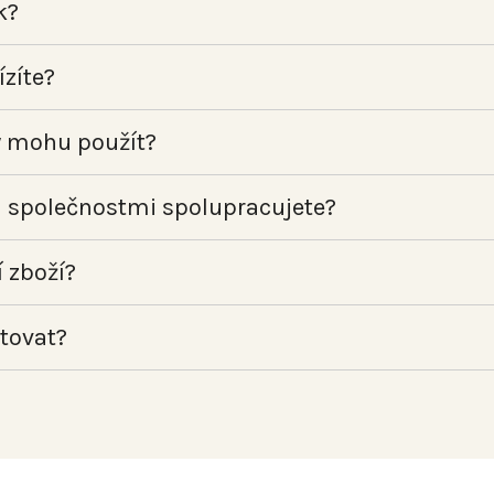
k?
zíte?
y mohu použít?
 společnostmi spolupracujete?
í zboží?
tovat?