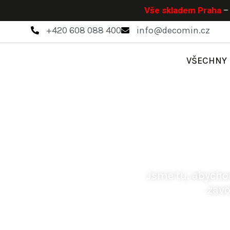
Vše skladem Praha
– 
+420 608 088 400
info@decomin.cz
VŠECHNY
Vaše cesta
k dok
Jsme tu, abych
zavo