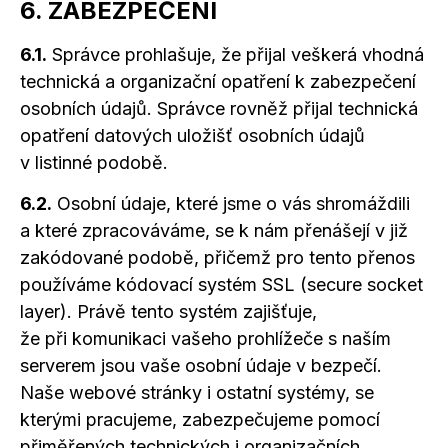
6. ZABEZPEČENÍ
6.1.
Správce prohlašuje, že přijal veškerá vhodná
technická
a organizační
opatření k zabezpečení
osobních údajů. Správce rovněž přijal technická
opatření datových uložišť osobních údajů
v listinné podobě.
6.2.
Osobní údaje, které jsme
o vás
shromáždili
a které
zpracováváme, se k nám přenášejí v již
zakódované podobě, přičemž pro tento přenos
používáme kódovací systém SSL (secure socket
layer). Právě tento systém zajišťuje,
že při komunikaci vašeho prohlížeče s naším
serverem jsou vaše osobní údaje v bezpečí.
Naše webové stránky
i ostatní
systémy, se
kterými pracujeme, zabezpečujeme pomocí
přiměřených technických
i organizačních