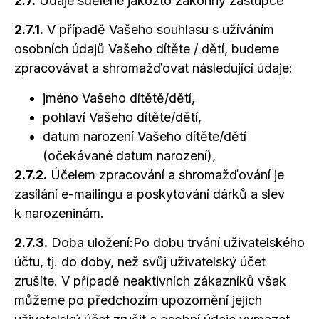
2.7.
Údaje sdělené jakožto zákonný zástupce
2.7.1.
V případě Vašeho souhlasu s užíváním
osobních údajů Vašeho dítěte / dětí, budeme
zpracovávat
a shromažďovat
následující údaje:
jméno Vašeho dítětě/dětí,
pohlaví Vašeho dítěte/dětí,
datum narození Vašeho dítěte/dětí
(očekávané datum narození),
2.7.2.
Účelem zpracování
a shromažďování
je
zasílání e-mailingu
a poskytování
dárků
a slev
k narozeninám.
2.7.3.
Doba uložení:Po dobu trvání uživatelského
účtu, tj. do doby, než svůj uživatelský účet
zrušíte. V případě neaktivních zákazníků však
můžeme po předchozím upozornění jejich