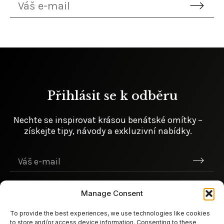
Přihlásit se
k odběru
Nechte se inspirovat krásou benátské omítky –
získejte tipy, návody
a exkluzivní
nabídky.
Rychlé odkazy
Manage Consent
O nás
To provide the best experiences, we use technologies like cookies
Kontakty
to store and/or access device information. Consenting to these